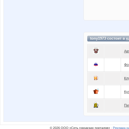
tony1973 состоит в
к
Ав
Фо
Кл
Ку
Пи
© 2026 ООО «Сеть городских порталов» ·
Реклама н