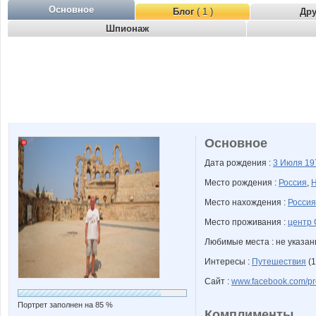
Основное
Блог
( 1 )
Др
Шпионаж
Основное
Дата рождения :
3 Июля
19
Место рождения :
Россия
,
Н
Место нахождения :
Россия
Место проживания :
центр 
Любимые места : не указа
Интересы :
Путешествия
(1
Сайт :
www.facebook.com/pr
Портрет заполнен на 85 %
Комплименты