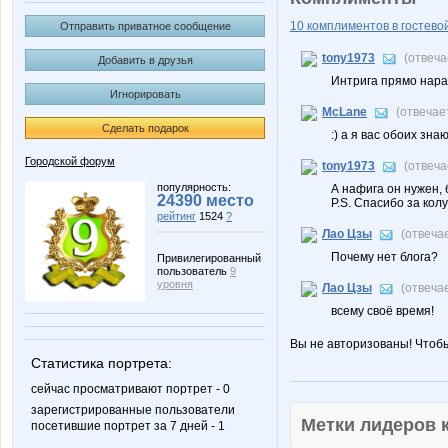
10 комплиментов в гостевой
Отправить приватное сообщение
tony1973
(отвеч
Добавить в друзья
Интрига прямо нарас
Игнорировать
McLane
(отвечае
Сделать подарок
:) а я вас обоих зна
Городской форум
tony1973
(отвеч
популярность:
А нафига он нужен, 
24390 место
P.S. Спасибо за колу
рейтинг
1524
?
Лао Цзы
(отвеча
Почему нет блога?
Привилегированный
пользователь
9
уровня
Лао Цзы
(отвеча
всему своё время!
Вы не авторизованы! Чтоб
Статистика портрета:
сейчас просматривают портрет - 0
зарегистрированные пользователи
Метки лидеров
посетившие портрет за 7 дней - 1